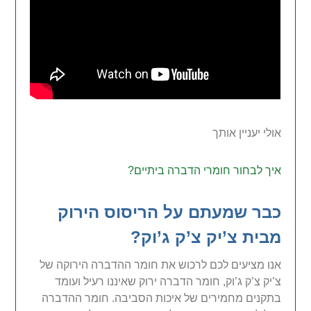
אולי יעניין אותך
איך לבחור חומרי הדברה ביתיים?
כבר שמעתם על הריסוס הירוק
מבית צ’יק צ’ק ג’וק?
אנו מציעים לכם לרכוש את חומר ההדברה הירוקה של
צ’יק צ’ק ג’וק, חומר הדברה ירוק שאיננו רעיל ועומד
בתקנים מחמירים של איכות הסביבה. חומר ההדברה