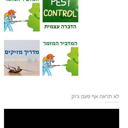
לא תראה אף פעם ג’וק