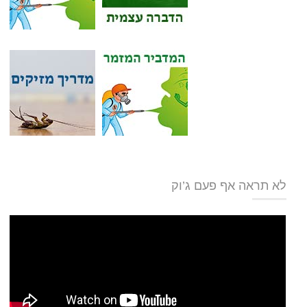
לא תראה אף פעם ג’וק