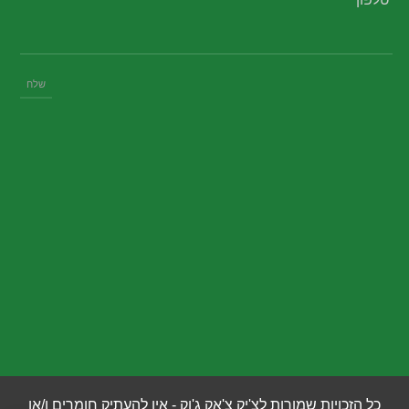
כל הזכויות שמורות לצ'יק צ'אק ג'וק - אין להעתיק חומרים ו/או